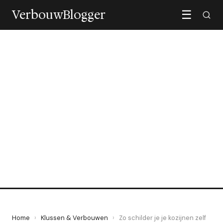
VerbouwBlogger
☰
KLUSSEN & VERBOUWEN
Zo schilder je je kozijnen zelf
in een weekend
8 May 2026
·
5 min leestijd
Home
›
Klussen & Verbouwen
›
Zo schilder je je kozijnen zelf