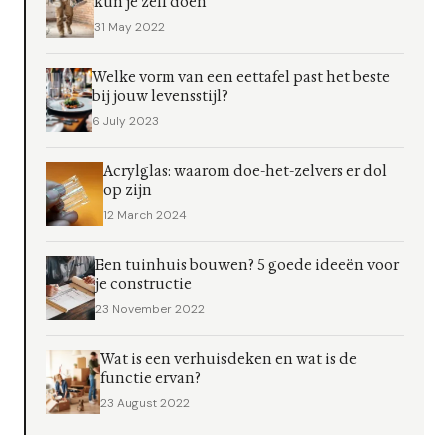
kun je zelf doen
31 May 2022
Welke vorm van een eettafel past het beste
bij jouw levensstijl?
6 July 2023
Acrylglas: waarom doe-het-zelvers er dol
op zijn
12 March 2024
Een tuinhuis bouwen? 5 goede ideeën voor
je constructie
23 November 2022
Wat is een verhuisdeken en wat is de
functie ervan?
23 August 2022