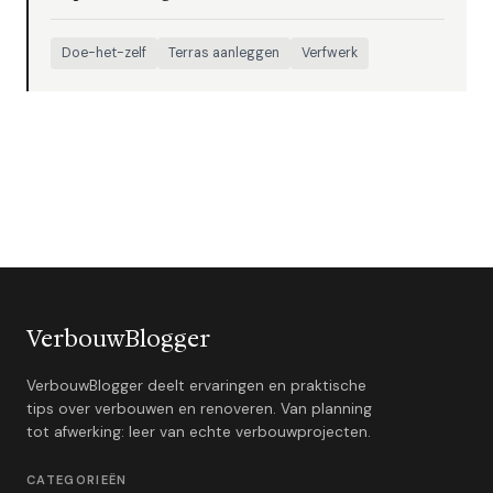
Doe-het-zelf
Terras aanleggen
Verfwerk
VerbouwBlogger
VerbouwBlogger deelt ervaringen en praktische
tips over verbouwen en renoveren. Van planning
tot afwerking: leer van echte verbouwprojecten.
CATEGORIEËN