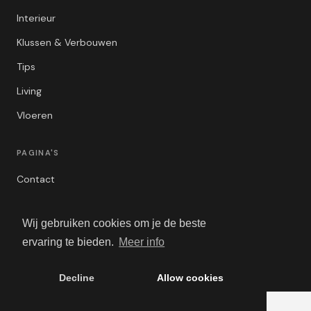
Interieur
Klussen & Verbouwen
Tips
Living
Vloeren
PAGINA'S
Contact
Privacybeleid
Wij gebruiken cookies om je de beste
Algemene Voorwaarden
ervaring te bieden.
Meer info
Adverteren
Decline
Allow cookies
© 2026 VerbouwBlogger. Alle rechten voorbehouden.