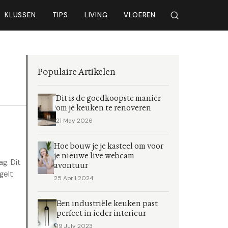
KLUSSEN
TIPS
LIVING
VLOEREN
Populaire Artikelen
Dit is de goedkoopste manier
om je keuken te renoveren
21 May 2026
Hoe bouw je je kasteel om voor
je nieuwe live webcam
g. Dit
avontuur
gelt
25 April 2024
Een industriële keuken past
perfect in ieder interieur
19 July 2023