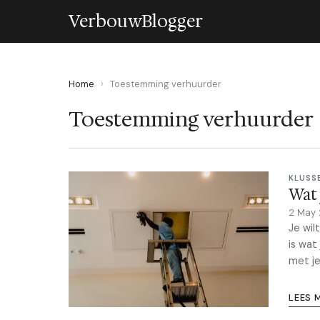
VerbouwBlogger
Home
›
Toestemming verhuurder
Toestemming verhuurder
KLUSS
Wat 
2 May
Je wil
is wat
met je
LEES 