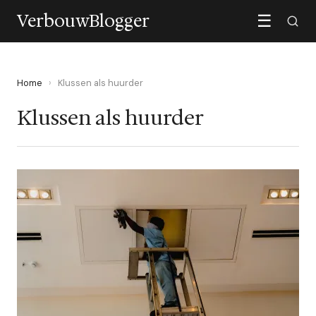
VerbouwBlogger
☰
Home
›
Klussen als huurder
Klussen als huurder