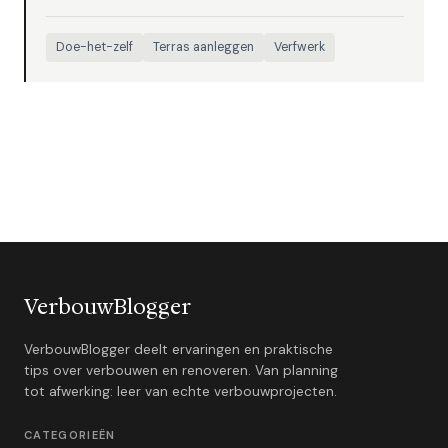
Doe-het-zelf
Terras aanleggen
Verfwerk
VerbouwBlogger
VerbouwBlogger deelt ervaringen en praktische
tips over verbouwen en renoveren. Van planning
tot afwerking: leer van echte verbouwprojecten.
CATEGORIEËN