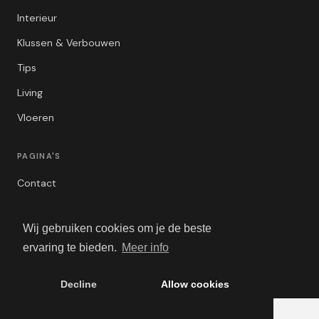
Interieur
Klussen & Verbouwen
Tips
Living
Vloeren
PAGINA'S
Contact
Privacybeleid
Wij gebruiken cookies om je de beste
Algemene Voorwaarden
ervaring te bieden.
Meer info
Adverteren
Decline
Allow cookies
© 2026 VerbouwBlogger. Alle rechten voorbehouden.