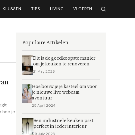
KLUSSEN
TIPS
LIVING
VLOEREN
Populaire Artikelen
Dit is de goedkoopste manier
om je keuken te renoveren
21 May 2026
van
Hoe bouw je je kasteel om voor
je nieuwe live webcam
avontuur
egio.
25 April 2024
n hoe je
Een industriële keuken past
perfect in ieder interieur
19 July 2023