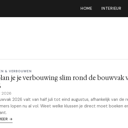
HOME
INTERIEUR
EN & VERBOUWEN
lan je je verbouwing slim rond de bouwvak 
6
y 2026
wvak 2026 valt van half juli tot eind augustus, afhankelijk van de r
ers lopen nu al vol. Weet welke klussen je direct moet boeken e
ant.
MEER →