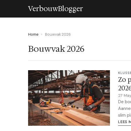
VerbouwBlogger
Home
›
Bouwvak 2026
Bouwvak 2026
KLUSS
Zo p
202
27 Ma
De bou
Aannem
slim pl
LEES 