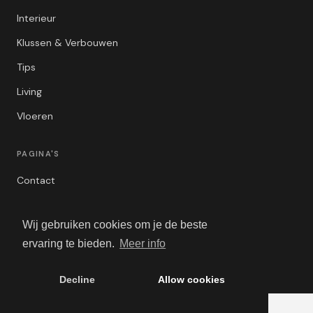
Interieur
Klussen & Verbouwen
Tips
Living
Vloeren
PAGINA'S
Contact
Privacybeleid
Wij gebruiken cookies om je de beste
Algemene Voorwaarden
ervaring te bieden.
Meer info
Adverteren
Decline
Allow cookies
© 2026 VerbouwBlogger. Alle rechten voorbehouden.