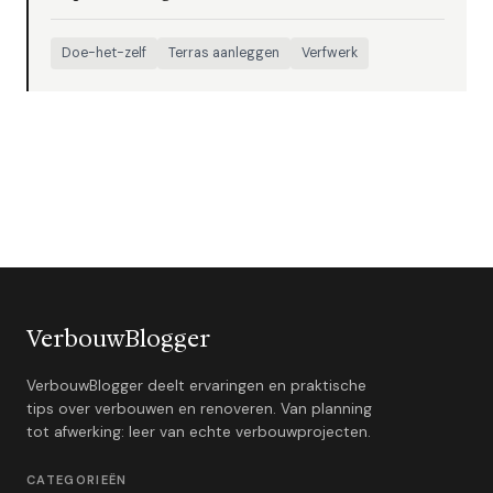
Doe-het-zelf
Terras aanleggen
Verfwerk
VerbouwBlogger
VerbouwBlogger deelt ervaringen en praktische
tips over verbouwen en renoveren. Van planning
tot afwerking: leer van echte verbouwprojecten.
CATEGORIEËN