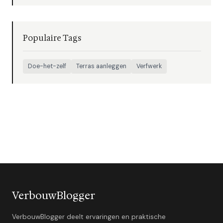
Populaire Tags
Doe-het-zelf
Terras aanleggen
Verfwerk
VerbouwBlogger
VerbouwBlogger deelt ervaringen en praktische