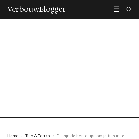
VerbouwBlogger
☰
TUIN & TERRAS
Dit zijn de beste tips om je
tuin in te richten
2 March 2022
·
3 min leestijd
Home
›
Tuin & Terras
›
Dit zijn de beste tips om je tuin in te