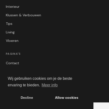
Interieur
Klussen & Verbouwen
Tips
Living
Vloeren
PAGINA'S
Contact
Privacybeleid
Wij gebruiken cookies om je de beste
Algemene Voorwaarden
ervaring te bieden.
Meer info
Adverteren
Decline
Allow cookies
© 2026 VerbouwBlogger. Alle rechten voorbehouden.