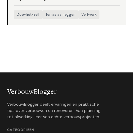
Doe-het-zelf
Terras aanleggen
Verfwerk
VerbouwBlogger
VerbouwBlogger deelt ervaringen en praktische
tips over verbouwen en renoveren. Van planning
tot afwerking: leer van echte verbouwprojecten.
CATEGORIEËN